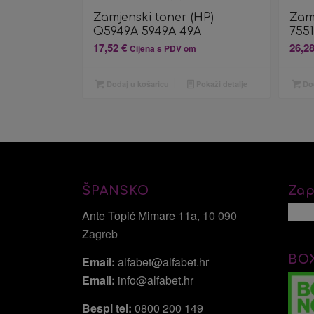
Zamjenski toner (HP)
Zam
Q5949A 5949A 49A
755
17,52
€
26,2
Cijena s PDV om
Dodaj u košaricu
Pokaži detalje
Dod
ŠPANSKO
Zap
Ante Topić Mimare 11a
, 10 090
Zagreb
BO
Email:
alfabet@alfabet.hr
Email:
info@alfabet.hr
Bespl tel:
0800 200 149