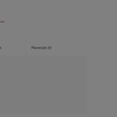
neri
e
Recenzije (0)