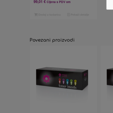
99,01
€
Cijena s PDV om
Dodaj u košaricu
Pokaži detalje
Povezani proizvodi