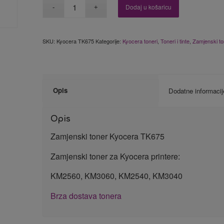
Dodaj u košaricu
SKU:
Kyocera TK675
Kategorije:
Kyocera toneri
,
Toneri i tinte
,
Zamjenski to
Opis
Dodatne informacij
Opis
Zamjenski toner Kyocera TK675
Zamjenski toner za Kyocera printere:
KM2560, KM3060, KM2540, KM3040
Brza dostava tonera