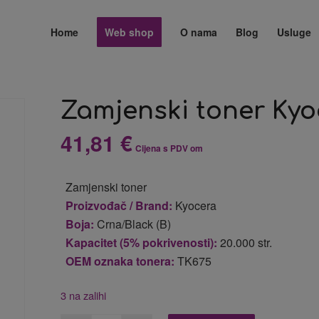
Home
Web shop
O nama
Blog
Usluge
Zamjenski toner Kyo
41,81
€
Cijena s PDV om
Zamjenski toner
Proizvođač / Brand:
Kyocera
Boja:
Crna/Black (B)
Kapacitet (5% pokrivenosti):
20.000 str.
OEM oznaka tonera:
TK675
3 na zalihi