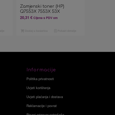
Zamjenski toner (HP)
Q7553X 7553X 53X
20,31
€
Cijena s PDV om
alje
Dodaj u košaricu
Pokaži detalje
Informacije
Politika privatnosti
Uvjeti korištenja
Uvjeti plaćanja i dostava
Reklamacije i povrat
Pisani prigovor potrošača