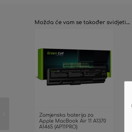
Možda će vam se također svidjeti…
Zamjenski toner
Zamjenska baterija za
Kyocera TK-475
Apple MacBook Air 11 A1370
A1465 (AP11PRO)