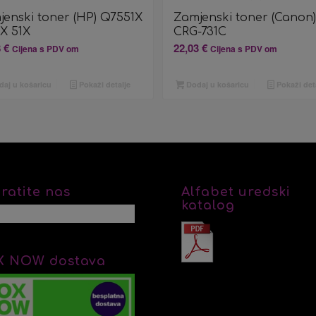
jenski toner (HP) Q7551X
Zamjenski toner (Canon)
1X 51X
CRG-731C
8
€
22,03
€
Cijena s PDV om
Cijena s PDV om
aj u košaricu
Pokaži detalje
Dodaj u košaricu
Pokaži det
ratite nas
Alfabet uredski
katalog
X NOW dostava