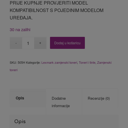
PRIJE KUPNJE PROVJERITI MODEL
KOMPATIBILNOST S POJEDINIM MODELOM
UREĐAJA.
30 na zalihi
Dodaj u košaricu
SKU:
505H
Kategorije:
Lexmark zamjenski toneri
,
Toneri i tinte
,
Zamjenski
toneri
Opis
Dodatne
Recenzije (0)
informacije
Opis