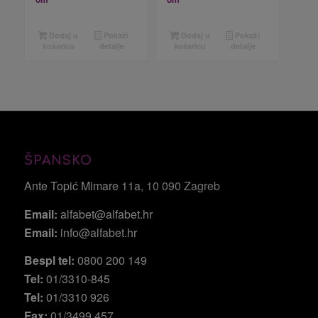
Dodaj u
Pokaži
Dodaj u
Pokaži
košaricu
detalje
košaricu
detalje
ŠPANSKO
Ante Topić Mimare 11a
, 10 090 Zagreb
Email:
alfabet@alfabet.hr
Email:
info@alfabet.hr
Bespl tel:
0800 200 149
Tel:
01/3310-845
Tel:
01/3310 926
Fax:
01/3499 457