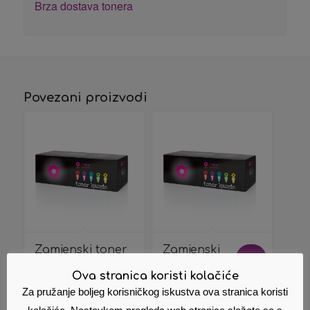
Brza dostava tonera
Povezani proizvodi
Zamjenski toner
Zamjenski
Akcija!
(HP) CF287A 287A
toner HP
Ova stranica koristi kolačiće
87A
CE285A 285A
435A 436
22,03
€
Za pružanje boljeg korisničkog iskustva ova stranica koristi
Cijena s PDV
Izvorna
18,00
€