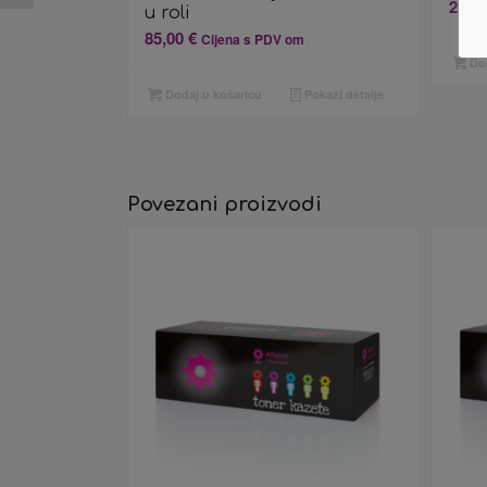
21,1
u roli
85,00
€
Cijena s PDV om
Dod
Dodaj u košaricu
Pokaži detalje
Povezani proizvodi