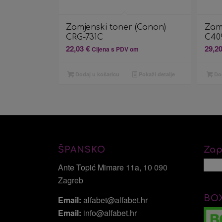
Zamjenski toner (Canon)
Zamj
CRG-731C
C40
22,03
€
29,2
Cijena s PDV om
Dodaj u košaricu
Pokaži detalje
Dod
ŠPANSKO
Zap
Ante Topić Mimare 11a
, 10 090
Zagreb
BO
Email:
alfabet@alfabet.hr
Email:
info@alfabet.hr