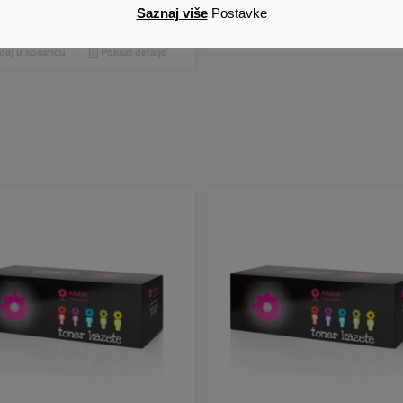
0
€
Cijena s PDV om
Saznaj više
Postavke
Dodaj u košaricu
Pokaži det
aj u košaricu
Pokaži detalje