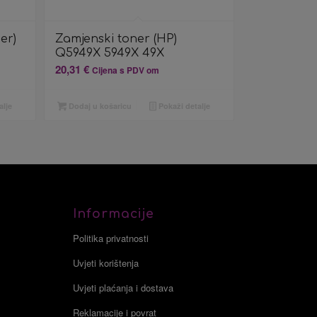
er)
Zamjenski toner (HP)
Q5949X 5949X 49X
20,31
€
Cijena s PDV om
alje
Dodaj u košaricu
Pokaži detalje
Informacije
Politika privatnosti
Uvjeti korištenja
Uvjeti plaćanja i dostava
Reklamacije i povrat