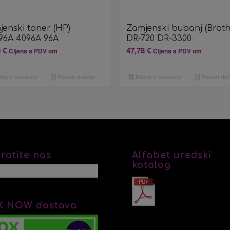
enski toner (HP)
Zamjenski bubanj (Broth
96A 4096A 96A
DR-720 DR-3300
0
€
47,78
€
Cijena s PDV om
Cijena s PDV om
aj u košaricu
Pokaži detalje
Dodaj u košaricu
Pokaži det
ratite nas
Alfabet uredski
katalog
X NOW dostava