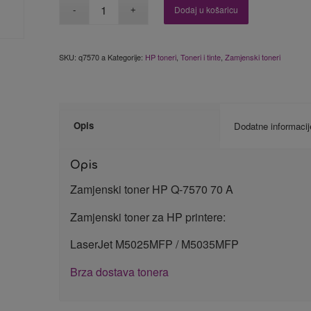
Dodaj u košaricu
SKU:
q7570 a
Kategorije:
HP toneri
,
Toneri i tinte
,
Zamjenski toneri
Opis
Dodatne informacij
Opis
Zamjenski toner HP Q-7570 70 A
Zamjenski toner za HP printere:
LaserJet M5025MFP / M5035MFP
Brza dostava tonera