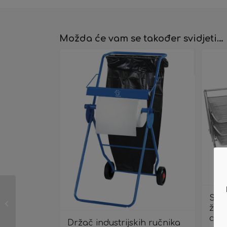
Možda će vam se također svidjeti…
Zamjenski toner HP Q
Stal
žica
7516A 16A
crni
Držač industrijskih ručnika