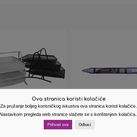
Ova stranica koristi kolačiće
Za pružanje boljeg korisničkog iskustva ova stranica koristi kolačiće.
Nastavkom pregleda web stranice slažete se s korištenjem kolačića.
ak za spise vodoravni
Marker UNI PWE-5M kr
Prihvati sve
Odbaci
 3 ladice LD01-54 Fornax
metallic ljubičasti
2,36
€
Cijena s PDV om