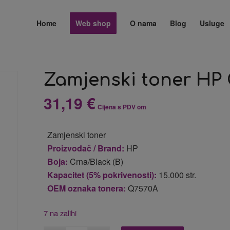
Home
Web shop
O nama
Blog
Usluge
Zamjenski toner HP 
31,19
€
Cijena s PDV om
Zamjenski toner
Proizvođač / Brand:
HP
Boja:
Crna/Black (B)
Kapacitet (5% pokrivenosti):
15.000 str.
OEM oznaka tonera:
Q7570A
7 na zalihi