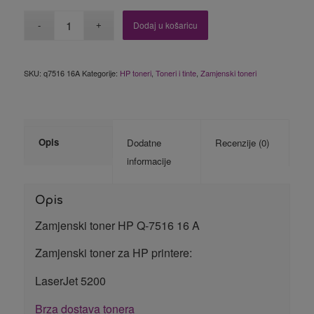
Dodaj u košaricu
SKU:
q7516 16A
Kategorije:
HP toneri
,
Toneri i tinte
,
Zamjenski toneri
Opis
Dodatne
Recenzije (0)
informacije
Opis
Zamjenski toner HP Q-7516 16 A
Zamjenski toner za HP printere:
LaserJet 5200
Brza dostava tonera