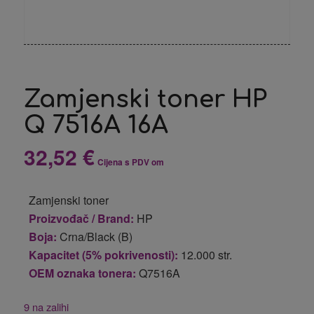
Zamjenski toner HP
Q 7516A 16A
32,52
€
Cijena s PDV om
Zamjenski toner
Proizvođač / Brand:
HP
Boja:
Crna/Black (B)
Kapacitet (5% pokrivenosti):
12.000 str.
OEM oznaka tonera:
Q7516A
9 na zalihi