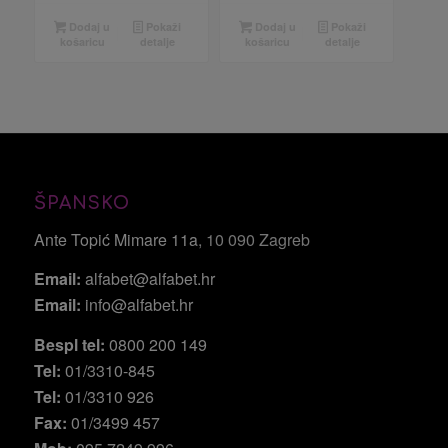
Dodaj u
Pokaži
Dodaj u
Pokaži
košaricu
detalje
košaricu
detalje
ŠPANSKO
Ante Topić Mimare 11a
, 10 090 Zagreb
Email:
alfabet@alfabet.hr
Email:
info@alfabet.hr
Bespl tel:
0800 200 149
Tel:
01/3310-845
Tel:
01/3310 926
Fax:
01/3499 457