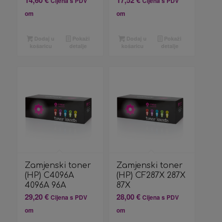
14,60
€
17,52
€
Cijena s PDV
Cijena s PDV
om
om
Dodaj u
Pokaži
Dodaj u
Pokaži
košaricu
detalje
košaricu
detalje
Zamjenski toner
Zamjenski toner
(HP) C4096A
(HP) CF287X 287X
4096A 96A
87X
29,20
€
28,00
€
Cijena s PDV
Cijena s PDV
om
om