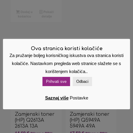
Dodaj u
Pokaži
košaricu
detalje
Povezani proizvodi
Ova stranica koristi kolačiće
Za pružanje boljeg korisničkog iskustva ova stranica koristi
kolačiće. Nastavkom pregleda web stranice slažete se s
korištenjem kolačića..
Prihvati sve
Odbaci
Saznaj više
Postavke
Zamjenski toner
Zamjenski toner
(HP) Q2613A
(HP) Q5949A
2613A 13A
5949A 49A